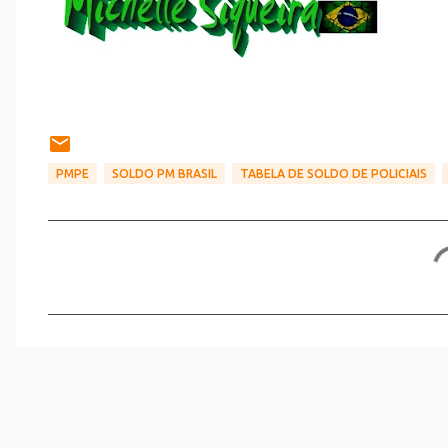
PMPE
SOLDO PM BRASIL
TABELA DE SOLDO DE POLICIAIS
C
o
m
e
n
t
á