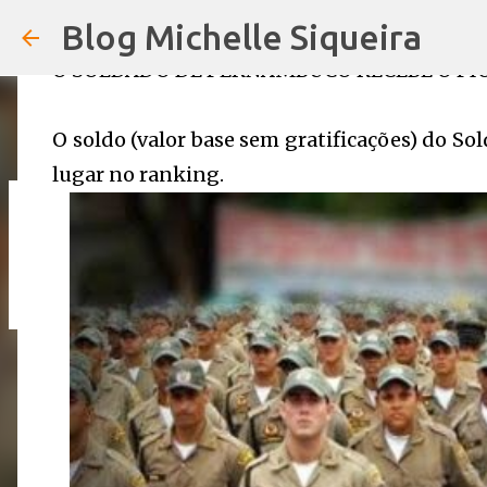
BRASIL!
Blog Michelle Siqueira
em
12:52
O SOLDADO DE PERNAMBUCO RECEBE O PIO
O soldo (valor base sem gratificações) do So
lugar no ranking.
URGENTE: 13° DOS SERVIDORES DE 
em
19:01
4