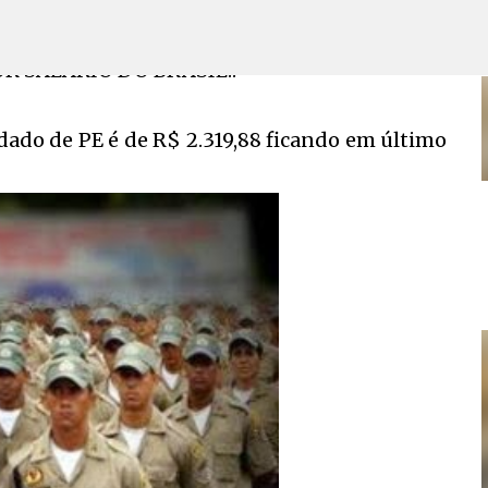
Pular para o conteúdo principal
R SALÁRIO DO BRASIL!!
ldado de PE é de R$ 2.319,88 ficando em último
PE SERÁ ANTECIPADO, VEJA A DATA.