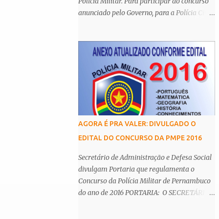
Polícia Militar. Para participar do concurso
anunciado pelo Governo, para a Polícia Civil
(PC-PE), é necessário possuir o nível
superior. De acordo com o Centro Integrado
de Comunicação da Secretaria de Defesa
Social (SDS), os cargos de agente e escrivão
têm como principal requisito a graduação,
assim como de auxiliar de legista, auxiliar
de perito, papiloscopista, médico legista e
perito criminal da Polícia Científica. Esta
determinação é
AGORA É PRA VALER: DIVULGADO O
EDITAL DO CONCURSO DA PMPE 2016
Secretário de Administração e Defesa Social
divulgam Portaria que regulamenta o
Concurso da Polícia Militar de Pernambuco
do ano de 2016 PORTARIA: O SECRETÁRIO
DE ADMINISTRAÇÃO e o SECRETÁRIO DE
DEFESA SOCIAL, tendo em vista o disposto