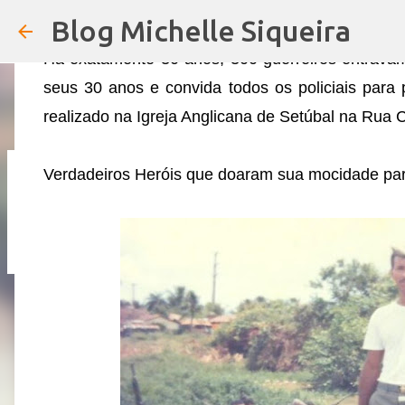
PARA CULTO DE AÇÃO DE GRAÇAS
Blog Michelle Siqueira
em
11:31
Há exatamente 30 anos, 300 guerreiros entrava
seus 30 anos e convida todos os policiais para
realizado na Igreja Anglicana de Setúbal na Rua
Verdadeiros Heróis que doaram sua mocidade par
URGENTE: 13° DOS SERVIDORES DE 
em
19:01
4