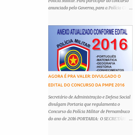
Polícia Militar. Para participar do concurso
anunciado pelo Governo, para a Polícia Civil
(PC-PE), é necessário possuir o nível
superior. De acordo com o Centro Integrado
de Comunicação da Secretaria de Defesa
Social (SDS), os cargos de agente e escrivão
têm como principal requisito a graduação,
assim como de auxiliar de legista, auxiliar
de perito, papiloscopista, médico legista e
perito criminal da Polícia Científica. Esta
determinação é
AGORA É PRA VALER: DIVULGADO O
EDITAL DO CONCURSO DA PMPE 2016
Secretário de Administração e Defesa Social
divulgam Portaria que regulamenta o
Concurso da Polícia Militar de Pernambuco
do ano de 2016 PORTARIA: O SECRETÁRIO
DE ADMINISTRAÇÃO e o SECRETÁRIO DE
DEFESA SOCIAL, tendo em vista o disposto