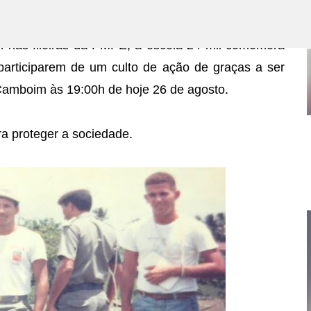
Pular para o conteúdo principal
m nas fileiras da PMPE, a escola 24 mil comemora
 participarem de um culto de ação de graças a ser
 Camboim às 19:00h de hoje 26 de agosto.
a proteger a sociedade.
PE SERÁ ANTECIPADO, VEJA A DATA.