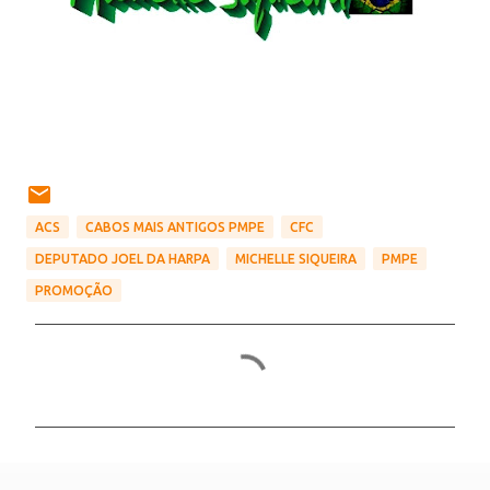
ACS
CABOS MAIS ANTIGOS PMPE
CFC
DEPUTADO JOEL DA HARPA
MICHELLE SIQUEIRA
PMPE
PROMOÇÃO
C
o
m
e
n