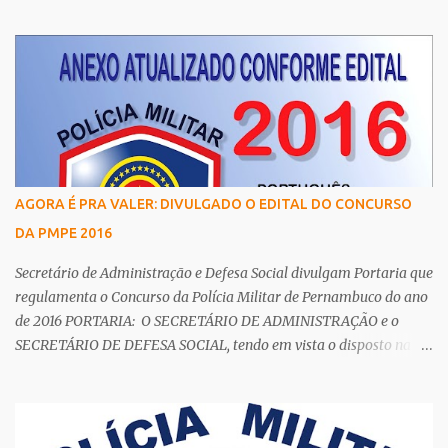
Comunicação da Secretaria de Defesa Social (SDS), os cargos de
agente e escrivão têm como principal requisito a graduação, assim
como de auxiliar de legista, auxiliar de perito, papiloscopista,
médico legista e perito criminal da Polícia Científica. Esta
determinação é
AGORA É PRA VALER: DIVULGADO O EDITAL DO CONCURSO
DA PMPE 2016
Secretário de Administração e Defesa Social divulgam Portaria que
regulamenta o Concurso da Polícia Militar de Pernambuco do ano
de 2016 PORTARIA: O SECRETÁRIO DE ADMINISTRAÇÃO e o
SECRETÁRIO DE DEFESA SOCIAL, tendo em vista o disposto na Lei
nº 14.538, de 14 de dezembro de 2011, e em atendimento à
autorização contida na deliberação Ad Referendum nº 109, de 02
de dezembro de 2015, da Câmara de Política de Pessoal – CPP, bem
como os termos da Lei nº 6.783, de 16 de outubro de 1974 (Estatuto