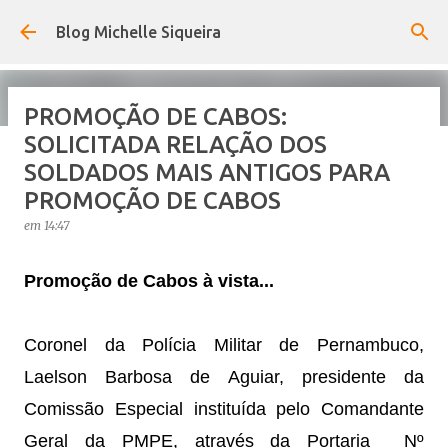
Pular para o conteúdo principal
Blog Michelle Siqueira
PROMOÇÃO DE CABOS:
SOLICITADA RELAÇÃO DOS
URGENTE: 13° DOS SERVIDORES
SOLDADOS MAIS ANTIGOS PARA
DE PE SERÁ ANTECIPADO, VEJA A
PROMOÇÃO DE CABOS
DATA.
em
14:47
em
19:01
Promoção de Cabos à vista...
4
Coronel da Polícia Militar de Pernambuco,
Laelson Barbosa de Aguiar, presidente da
Comissão Especial instituída pelo Comandante
Geral da PMPE, através da Portaria Nº