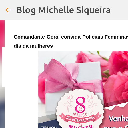
PARA COMEMORAREM O DIA DAS 
Blog Michelle Siqueira
em
19:59
Comandante Geral convida Policiais Feminina
dia da mulheres
URGENTE: 13° DOS SERVIDORES DE 
em
19:01
4