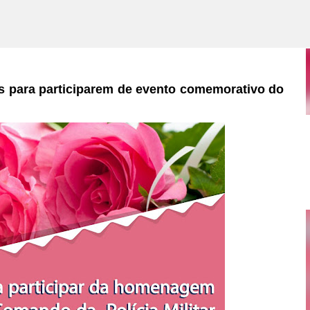
MULHERES NO QCG
Pular para o conteúdo principal
s para participarem de evento comemorativo do
PE SERÁ ANTECIPADO, VEJA A DATA.