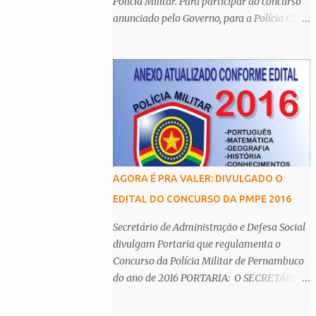
Polícia Militar. Para participar do concurso
anunciado pelo Governo, para a Polícia Civil
(PC-PE), é necessário possuir o nível
superior. De acordo com o Centro Integrado
de Comunicação da Secretaria de Defesa
Social (SDS), os cargos de agente e escrivão
têm como principal requisito a graduação,
assim como de auxiliar de legista, auxiliar
de perito, papiloscopista, médico legista e
perito criminal da Polícia Científica. Esta
determinação é
AGORA É PRA VALER: DIVULGADO O
EDITAL DO CONCURSO DA PMPE 2016
Secretário de Administração e Defesa Social
divulgam Portaria que regulamenta o
Concurso da Polícia Militar de Pernambuco
do ano de 2016 PORTARIA: O SECRETÁRIO
DE ADMINISTRAÇÃO e o SECRETÁRIO DE
DEFESA SOCIAL, tendo em vista o disposto