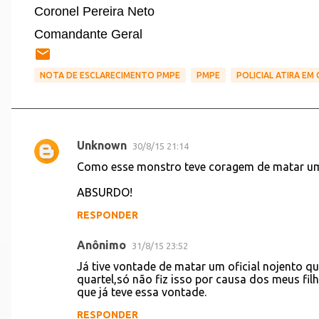
Coronel Pereira Neto
Comandante Geral
NOTA DE ESCLARECIMENTO PMPE
PMPE
POLICIAL ATIRA EM
Unknown
30/8/15 21:14
C
Como esse monstro teve coragem de matar
o
ABSURDO!
m
e
RESPONDER
n
Anônimo
31/8/15 23:52
t
Já tive vontade de matar um oficial nojento q
á
quartel,só não fiz isso por causa dos meus fil
que já teve essa vontade.
r
i
RESPONDER