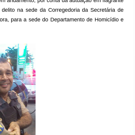
á em andamento, por conta da autuação em flagrante
e delito na sede da Corregedoria da Secretária de
agora, para a sede do Departamento de Homicídio e