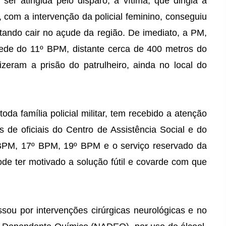
er atingida pelo disparo, a vítima, que dirigia a
, com a intervenção da policial feminino, conseguiu
vitando cair no açude da região. De imediato, a PM,
ede do 11º BPM, distante cerca de 400 metros do
fizeram a prisão do patrulheiro, ainda no local do
a família policial militar, tem recebido a atenção
de oficiais do Centro de Assistência Social e do
 BPM, 17º BPM, 19º BPM e o serviço reservado da
de ter motivado a solução fútil e covarde com que
ssou por intervenções cirúrgicas neurológicas e no