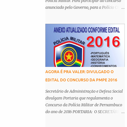
Polícia Militar. Para participar do concurso
anunciado pelo Governo, para a Polícia Civil
(PC-PE), é necessário possuir o nível
superior. De acordo com o Centro Integrado
de Comunicação da Secretaria de Defesa
Social (SDS), os cargos de agente e escrivão
têm como principal requisito a graduação,
assim como de auxiliar de legista, auxiliar
de perito, papiloscopista, médico legista e
perito criminal da Polícia Científica. Esta
determinação é
AGORA É PRA VALER: DIVULGADO O
EDITAL DO CONCURSO DA PMPE 2016
Secretário de Administração e Defesa Social
divulgam Portaria que regulamenta o
Concurso da Polícia Militar de Pernambuco
do ano de 2016 PORTARIA: O SECRETÁRIO
DE ADMINISTRAÇÃO e o SECRETÁRIO DE
DEFESA SOCIAL, tendo em vista o disposto