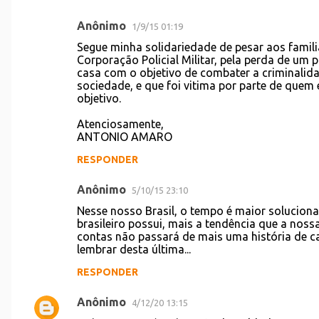
o
Anônimo
1/9/15 01:19
s
Segue minha solidariedade de pesar aos famili
Corporação Policial Militar, pela perda de um p
casa com o objetivo de combater a criminali
sociedade, e que foi vitima por parte de quem
objetivo.
Atenciosamente,
ANTONIO AMARO
RESPONDER
Anônimo
5/10/15 23:10
Nesse nosso Brasil, o tempo é maior solucion
brasileiro possui, mais a tendência que a nossa
contas não passará de mais uma história de ca
lembrar desta última...
RESPONDER
Anônimo
4/12/20 13:15