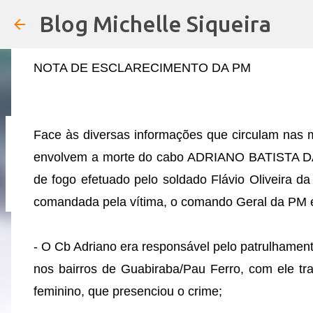
POLICIAL EM SERVIÇO
Blog Michelle Siqueira
em
21:04
NOTA DE ESCLARECIMENTO DA PM
Face às diversas informações que circulam nas m
URGENTE: 13° DOS SERVIDORES DE 
envolvem a morte do cabo ADRIANO BATISTA DA 
em
19:01
de fogo efetuado pelo soldado Flávio Oliveira da 
4
comandada pela vítima, o comando Geral da PM e
- O Cb Adriano era responsável pelo patrulhamen
nos bairros de Guabiraba/Pau Ferro, com ele tra
feminino, que presenciou o crime;