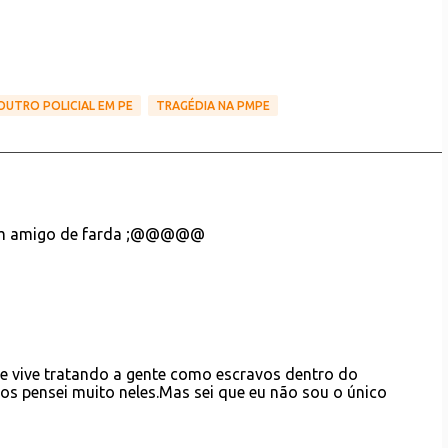
 OUTRO POLICIAL EM PE
TRAGÉDIA NA PMPE
 um amigo de farda ;@@@@@
ue vive tratando a gente como escravos dentro do
hos pensei muito neles.Mas sei que eu não sou o único