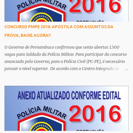
CONCURSO PMPE 2016: APOSTILA COM ASSUNTOS DA
PROVA, BAIXE AGORA!!
O Governo de Pernambuco confirmou que serão abertas 1.500
vagas para Soldado da Polícia Militar. Para participar do concurso
anunciado pelo Governo, para a Polícia Civil (PC-PE), é necessário
possuir o nível superior. De acordo com o Centro Integrado de
Comunicação da Secretaria de Defesa Social (SDS), os cargos de
agente e escrivão têm como principal requisito a graduação, assim
como de auxiliar de legista, auxiliar de perito, papiloscopista,
médico legista e perito criminal da Polícia Científica. Esta
determinação é