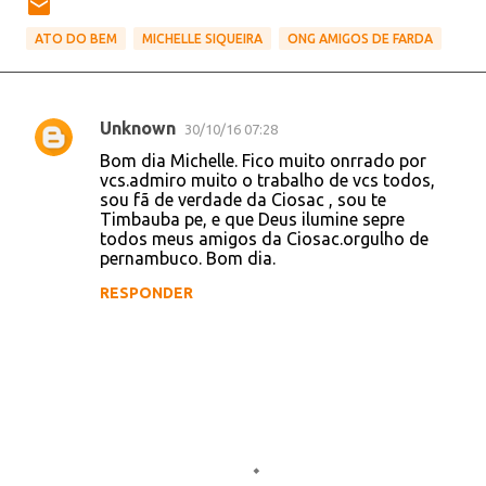
ATO DO BEM
MICHELLE SIQUEIRA
ONG AMIGOS DE FARDA
Unknown
30/10/16 07:28
C
Bom dia Michelle. Fico muito onrrado por
o
vcs.admiro muito o trabalho de vcs todos,
sou fã de verdade da Ciosac , sou te
m
Timbauba pe, e que Deus ilumine sepre
e
todos meus amigos da Ciosac.orgulho de
pernambuco. Bom dia.
n
t
RESPONDER
á
r
i
o
s