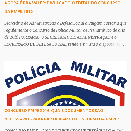
AGORA É PRA VALER: DIVULGADO O EDITAL DO CONCURSO
DA PMPE 2016
Secretário de Administração e Defesa Social divulgam Portaria que
regulamenta o Concurso da Polícia Militar de Pernambuco do ano
de 2016 PORTARIA: O SECRETÁRIO DE ADMINISTRAÇÃO e o
SECRETÁRIO DE DEFESA SOCIAL, tendo em vista o disposto na Lei
nº 14.538, de 14 de dezembro de 2011, e em atendimento à
autorização contida na deliberação Ad Referendum nº 109, de 02
de dezembro de 2015, da Câmara de Política de Pessoal – CPP, bem
como os termos da Lei nº 6.783, de 16 de outubro de 1974 (Estatuto
dos Policiais Militares do Estado de Pernambuco), da Lei 12.544de
30 de março de 2004 (Fixação de Efetivo da PMPE), da Lei
Complementar nº 108, de 14 de maio de 2008 (Ingresso nas
Corporações Militares do Estado), da Lei Complementar nº 320, de
23 de dezembro de 2015,
CONCURSO PMPE 2016: QUAIS DOCUMENTOS SÃO
NECESSÁRIOS PARA PARTICIPAR DO CONCURSO DA PMPE?
CONCURSO PMPE - 2016 DOCUMENTOS NECESSÁRIOS O edital