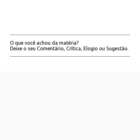
O que você achou da matéria?
P
Deixe o seu Comentário, Crítica, Elogio ou Sugestão.
o
s
t
a
r
u
m
c
o
m
e
n
t
á
r
i