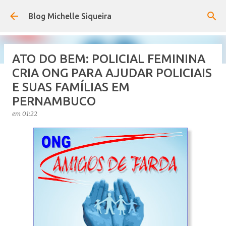
Pular para o conteúdo principal
Blog Michelle Siqueira
ATO DO BEM: POLICIAL FEMININA
CRIA ONG PARA AJUDAR POLICIAIS
URGENTE: 13° DOS SERVIDORES
E SUAS FAMÍLIAS EM
DE PE SERÁ ANTECIPADO, VEJA A
PERNAMBUCO
DATA.
em
01:22
em
19:01
4