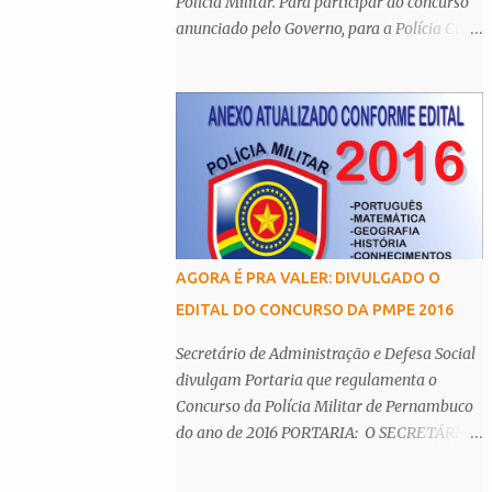
Polícia Militar. Para participar do concurso
anunciado pelo Governo, para a Polícia Civil
(PC-PE), é necessário possuir o nível
superior. De acordo com o Centro Integrado
de Comunicação da Secretaria de Defesa
Social (SDS), os cargos de agente e escrivão
têm como principal requisito a graduação,
assim como de auxiliar de legista, auxiliar
de perito, papiloscopista, médico legista e
perito criminal da Polícia Científica. Esta
determinação é
AGORA É PRA VALER: DIVULGADO O
EDITAL DO CONCURSO DA PMPE 2016
Secretário de Administração e Defesa Social
divulgam Portaria que regulamenta o
Concurso da Polícia Militar de Pernambuco
do ano de 2016 PORTARIA: O SECRETÁRIO
DE ADMINISTRAÇÃO e o SECRETÁRIO DE
DEFESA SOCIAL, tendo em vista o disposto