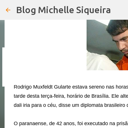
em
18:55
Blog Michelle Siqueira
URGENTE: 13° DOS SERVIDORES DE 
em
19:01
4
Rodrigo Muxfeldt Gularte estava sereno nas hor
tarde desta terça-feira, horário de Brasília. Ele a
dali iria para o céu, disse um diplomata brasileiro 
O paranaense, de 42 anos, foi executado na pri