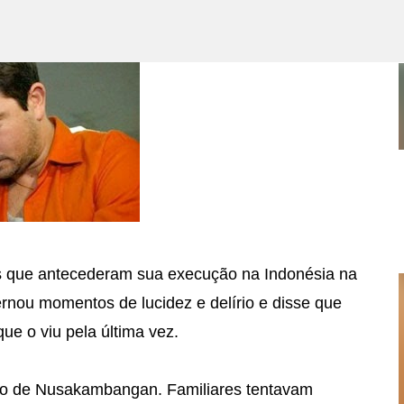
Pular para o conteúdo principal
PE SERÁ ANTECIPADO, VEJA A DATA.
as que antecederam sua execução na Indonésia na
lternou momentos de lucidez e delírio e disse que
que o viu pela última vez.
são de Nusakambangan. Familiares tentavam