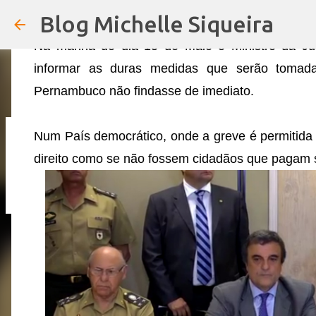
PERNAMBUCO.ATENÇÃO TODA POLÍ
Blog Michelle Siqueira
em
13:17
Na manhã do dia 15 de Maio o Ministro da Jus
informar as duras medidas que serão tomad
Pernambuco não findasse de imediato.
Num País democrático, onde a greve é permitida p
URGENTE: 13° DOS SERVIDORES DE 
direito como se não fossem cidadãos que pagam 
em
19:01
4