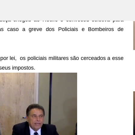
CIA DO BRASIL.
Pular para o conteúdo principal
tiça chegou ao Recife e convocou coletiva para
as caso a greve dos Policiais e Bombeiros de
or lei, os policiais militares são cerceados a esse
PE SERÁ ANTECIPADO, VEJA A DATA.
seus impostos.