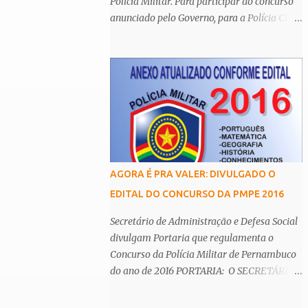
Polícia Militar. Para participar do concurso
anunciado pelo Governo, para a Polícia Civil
(PC-PE), é necessário possuir o nível
superior. De acordo com o Centro Integrado
de Comunicação da Secretaria de Defesa
Social (SDS), os cargos de agente e escrivão
têm como principal requisito a graduação,
assim como de auxiliar de legista, auxiliar
de perito, papiloscopista, médico legista e
perito criminal da Polícia Científica. Esta
determinação é
AGORA É PRA VALER: DIVULGADO O
EDITAL DO CONCURSO DA PMPE 2016
Secretário de Administração e Defesa Social
divulgam Portaria que regulamenta o
Concurso da Polícia Militar de Pernambuco
do ano de 2016 PORTARIA: O SECRETÁRIO
DE ADMINISTRAÇÃO e o SECRETÁRIO DE
DEFESA SOCIAL, tendo em vista o disposto