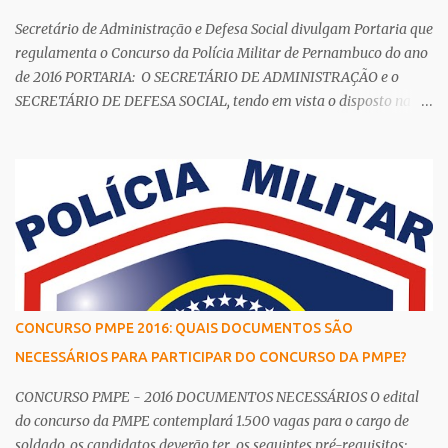
Secretário de Administração e Defesa Social divulgam Portaria que
regulamenta o Concurso da Polícia Militar de Pernambuco do ano
de 2016 PORTARIA: O SECRETÁRIO DE ADMINISTRAÇÃO e o
SECRETÁRIO DE DEFESA SOCIAL, tendo em vista o disposto na Lei
nº 14.538, de 14 de dezembro de 2011, e em atendimento à
autorização contida na deliberação Ad Referendum nº 109, de 02
de dezembro de 2015, da Câmara de Política de Pessoal – CPP, bem
como os termos da Lei nº 6.783, de 16 de outubro de 1974 (Estatuto
dos Policiais Militares do Estado de Pernambuco), da Lei 12.544de
30 de março de 2004 (Fixação de Efetivo da PMPE), da Lei
Complementar nº 108, de 14 de maio de 2008 (Ingresso nas
Corporações Militares do Estado), da Lei Complementar nº 320, de
23 de dezembro de 2015,
CONCURSO PMPE 2016: QUAIS DOCUMENTOS SÃO
NECESSÁRIOS PARA PARTICIPAR DO CONCURSO DA PMPE?
CONCURSO PMPE - 2016 DOCUMENTOS NECESSÁRIOS O edital
do concurso da PMPE contemplará 1.500 vagas para o cargo de
soldado, os candidatos deverão ter os seguintes pré-requisitos: