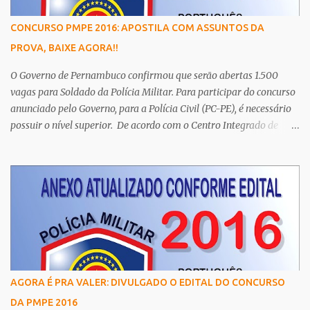
CONCURSO PMPE 2016: APOSTILA COM ASSUNTOS DA
PROVA, BAIXE AGORA!!
O Governo de Pernambuco confirmou que serão abertas 1.500
vagas para Soldado da Polícia Militar. Para participar do concurso
anunciado pelo Governo, para a Polícia Civil (PC-PE), é necessário
possuir o nível superior. De acordo com o Centro Integrado de
Comunicação da Secretaria de Defesa Social (SDS), os cargos de
agente e escrivão têm como principal requisito a graduação, assim
como de auxiliar de legista, auxiliar de perito, papiloscopista,
médico legista e perito criminal da Polícia Científica. Esta
determinação é
AGORA É PRA VALER: DIVULGADO O EDITAL DO CONCURSO
DA PMPE 2016